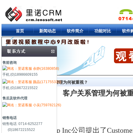
首页
新闻动态
软件简介
功能对比
软件
售前咨询
余静(16380858)
手机:(0)18986609155
颜晶(171755331)
首页
->
知识库
-> 客户关系管理为何被重视？
手机:(0)18672215522
客户关系管理为何被
售后及软件代理
小吴(759782126)
销售电话
销售电话: 0714-6252277
Gartner Group Inc公司提出了Customer R
(0)18672215522