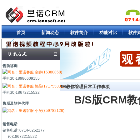
首页
新闻动态
软件简介
功能对比
软件
售前咨询
余静(16380858)
手机:(0)18986609155
颜晶(171755331)
首页
->
视频教程
-> B/S版CRM教你管理日常工作事项
手机:(0)18672215522
B/S版CRM
售后及软件代理
小吴(759782126)
销售电话
销售电话: 0714-6252277
(0)18672215522