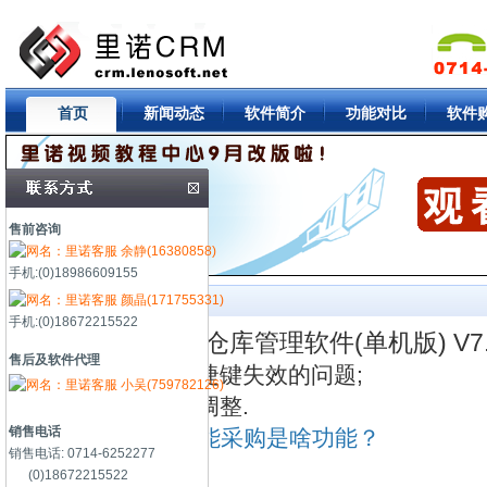
首页
新闻动态
软件简介
功能对比
软件
售前咨询
余静(16380858)
手机:(0)18986609155
颜晶(171755331)
软件简介
手机:(0)18672215522
2023-06-03 里诺仓库管理软件(单机版) V
售后及软件代理
1.修复部分按钮快捷键失效的问题;
小吴(759782126)
2.系统权限相应的调整.
销售电话
本地下载
-
看看智能采购是啥功能？
销售电话: 0714-6252277
(0)18672215522