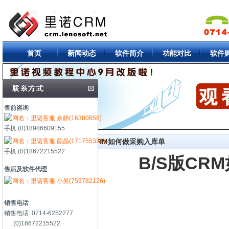
首页
新闻动态
软件简介
功能对比
软件
售前咨询
余静(16380858)
手机:(0)18986609155
颜晶(171755331)
首页
->
视频教程
-> B/S版CRM如何做采购入库单
手机:(0)18672215522
B/S版CR
售后及软件代理
小吴(759782126)
销售电话
销售电话: 0714-6252277
(0)18672215522