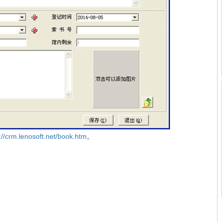
://crm.lenosoft.net/book.htm
。