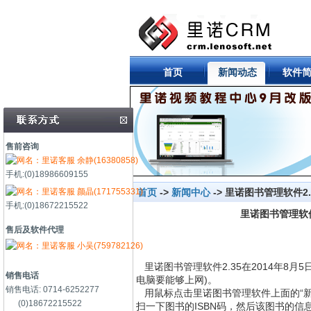
首页
新闻动态
软件
售前咨询
余静(16380858)
手机:(0)18986609155
颜晶(171755331)
首页
->
新闻中心
-> 里诺图书管理软件2
手机:(0)18672215522
里诺图书管理软件
售后及软件代理
小吴(759782126)
里诺图书管理软件2.35在2014年8
销售电话
电脑要能够上网)。
销售电话: 0714-6252277
用鼠标点击里诺图书管理软件上面的“新
(0)18672215522
扫一下图书的ISBN码，然后该图书的