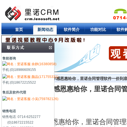
首页
新闻动态
软件简介
功能对比
软件
售前咨询
余静(16380858)
手机:(0)18986609155
颜晶(171755331)
首页
->
新闻中心
-> 约惠新年感恩惠给你，里诺合同管理软件一价到
手机:(0)18672215522
约惠新年感恩惠给你，里诺合同
售后及软件代理
小吴(759782126)
销售电话
销售电话: 0714-6252277
约惠新年感恩惠给你，里诺合同管理
(0)18672215522