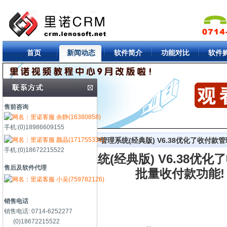
首页
新闻动态
软件简介
功能对比
软件
售前咨询
余静(16380858)
手机:(0)18986609155
颜晶(171755331)
首页
->
新闻中心
-> 里诺客户管理系统(经典版) V6.38优化了收付
手机:(0)18672215522
里诺客户管理系统(经典版) V6.38优
售后及软件代理
批量收付款功能!
小吴(759782126)
销售电话
销售电话: 0714-6252277
(0)18672215522